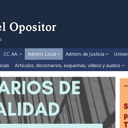
s
CC. AA.
Admón. Local
Admón. de Justicia
Univer
icias
Artículos, diccionarios, esquemas, vídeos y audios