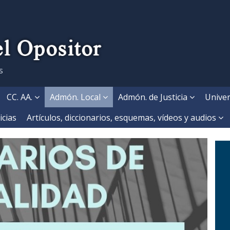
s
CC. AA.
Admón. Local
Admón. de Justicia
Univer
icias
Artículos, diccionarios, esquemas, vídeos y audios