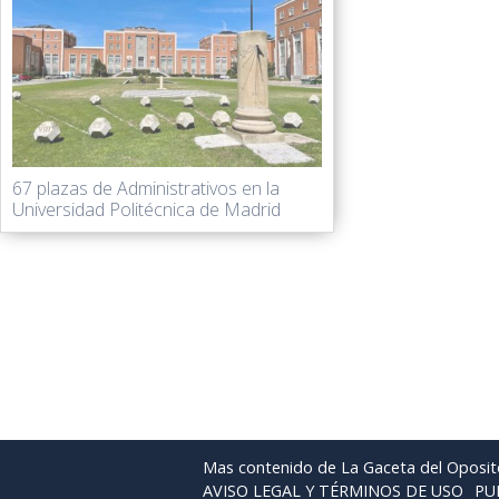
67 plazas de Administrativos en la
Universidad Politécnica de Madrid
Mas contenido de La Gaceta del Oposit
AVISO LEGAL Y TÉRMINOS DE USO
PU