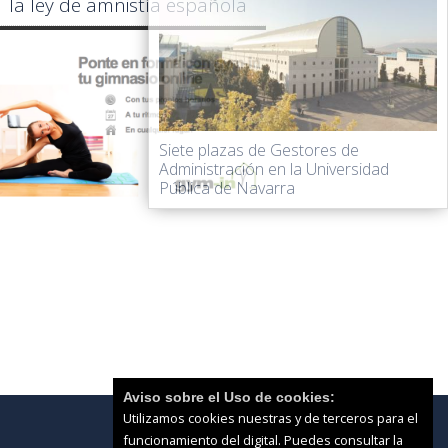
la ley de amnistía española
Siete plazas de Gestores de
Administración en la Universidad
Pública de Navarra
Aviso sobre el Uso de cookies:
Utilizamos cookies nuestras y de terceros para el
funcionamiento del digital. Puedes consultar la