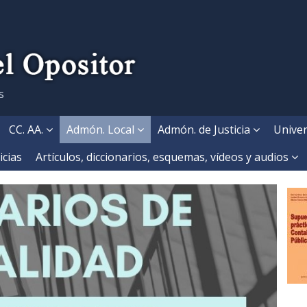
s
CC. AA.
Admón. Local
Admón. de Justicia
Univer
icias
Artículos, diccionarios, esquemas, vídeos y audios