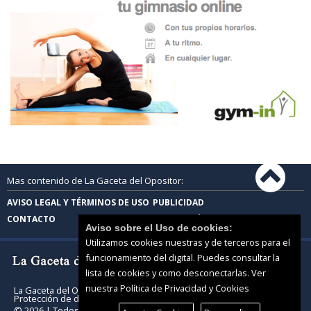
Mas contenido de La Gaceta del Opositor:
AVISO LEGAL Y TÉRMINOS DE USO
PUBLICIDAD
CONTACTO
PROTECCIÓN DE DATOS
Aviso sobre el Uso de cookies:
Utilizamos cookies nuestras y de terceros para el
funcionamiento del digital. Puedes consultar la
lista de cookies y como desconectarlas.
Ver
nuestra Política de Privacidad y Cookies
La Gaceta del Opositor |
Términos de uso
|
Protección de datos
© 2026 | Todos los derechos reservados