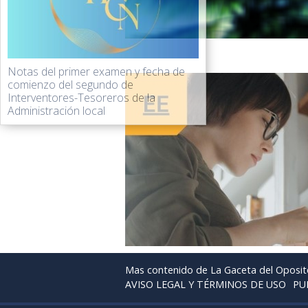
Notas del primer examen y fecha de
comienzo del segundo de
Interventores-Tesoreros de la
Administración local
Mas contenido de La Gaceta del Oposit
AVISO LEGAL Y TÉRMINOS DE USO
PU