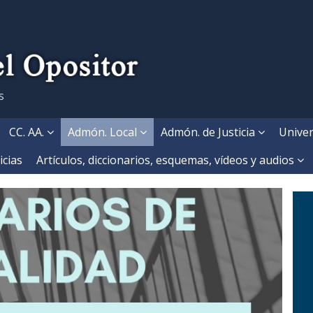
s
CC. AA.
Admón. Local
Admón. de Justicia
Univer
icias
Artículos, diccionarios, esquemas, vídeos y audios