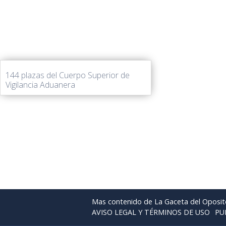
144 plazas del Cuerpo Superior de
Vigilancia Aduanera
Mas contenido de La Gaceta del Oposit
AVISO LEGAL Y TÉRMINOS DE USO
PU