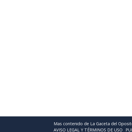
Mas contenido de La Gaceta del Oposit
AVISO LEGAL Y TÉRMINOS DE USO
PU